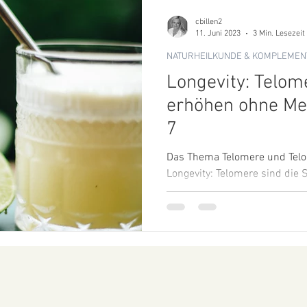
cbillen2
11. Juni 2023
3 Min. Lesezeit
NATURHEILKUNDE & KOMPLEMEN
Longevity: Telom
erhöhen ohne Med
7
Das Thema Telomere und Telo
Longevity: Telomere sind die
der Chromosomen, die im...