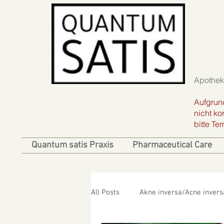
Apotheke
Aufgrun
nicht kor
bitte T
Quantum satis Praxis
Pharmaceutical Care
All Posts
Akne inversa/Acne invers