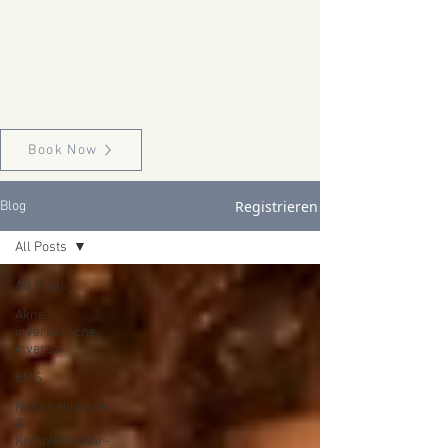
Book Now
Registrieren
Blog
All Posts
All Posts
Akne
inversa/Acne
inversa
EMS
Naturheilkunde
&
Komplementär-