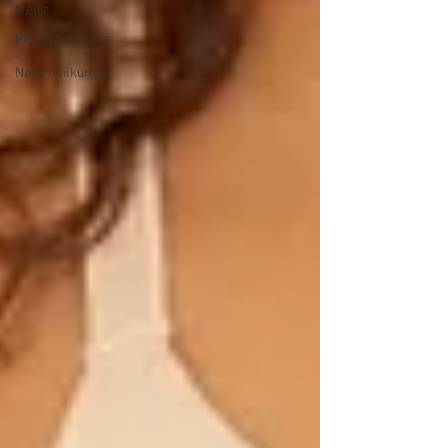
Mediz
Phytopharmaka
-
Naturheilkunde