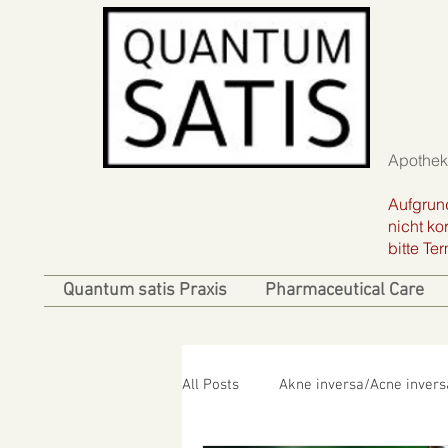
Apotheke
Aufgrun
nicht kor
bitte T
Quantum satis Praxis
Pharmaceutical Care
All Posts
Akne inversa/Acne invers