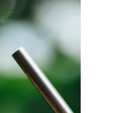
Mediz
Phytopharmaka
-
Naturheilkunde