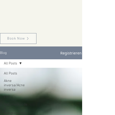
Book Now
Registrieren
Blog
All Posts
All Posts
Akne
inversa/Acne
inversa
EMS
Naturheilkunde
&
Komplementär-