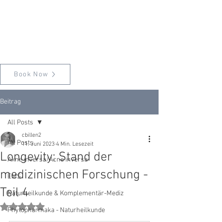
Book Now
Beitrag
All Posts
cbillen2
All Posts
11. Juni 2023
4 Min. Lesezeit
Longevity: Stand der
Akne inversa/Acne inversa
medizinischen Forschung -
EMS
Teil 4
Naturheilkunde & Komplementär-Mediz
Mit NaN von 5 Sternen bewertet.
Phytopharmaka - Naturheilkunde