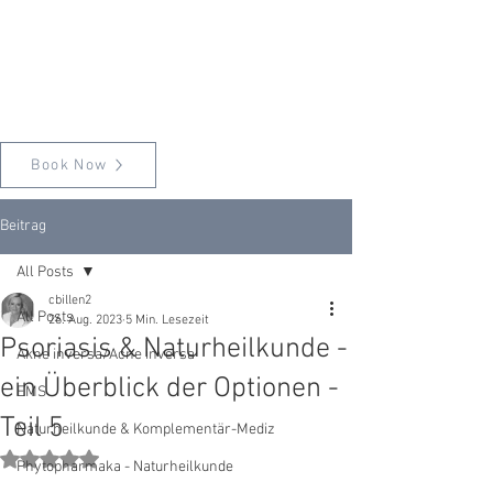
Book Now
Beitrag
All Posts
cbillen2
All Posts
26. Aug. 2023
5 Min. Lesezeit
Psoriasis & Naturheilkunde -
Akne inversa/Acne inversa
ein Überblick der Optionen -
EMS
Teil 5
Naturheilkunde & Komplementär-Mediz
Mit NaN von 5 Sternen bewertet.
Phytopharmaka - Naturheilkunde