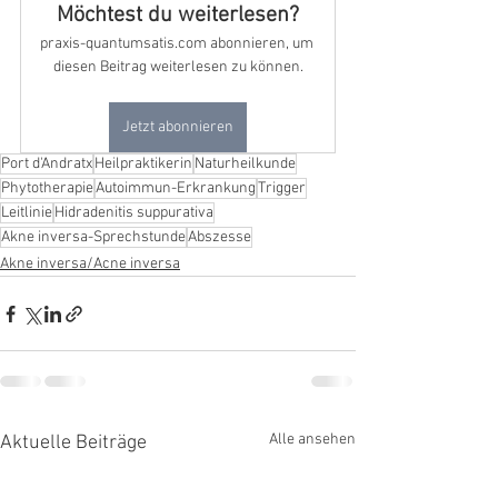
Möchtest du weiterlesen?
praxis-quantumsatis.com abonnieren, um 
diesen Beitrag weiterlesen zu können.
Jetzt abonnieren
Port d'Andratx
Heilpraktikerin
Naturheilkunde
Phytotherapie
Autoimmun-Erkrankung
Trigger
Leitlinie
Hidradenitis suppurativa
Akne inversa-Sprechstunde
Abszesse
Akne inversa/Acne inversa
Alle ansehen
Aktuelle Beiträge