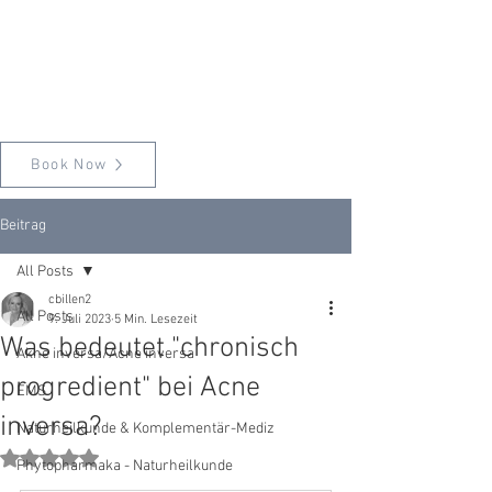
Book Now
Beitrag
All Posts
cbillen2
All Posts
9. Juli 2023
5 Min. Lesezeit
Was bedeutet "chronisch
Akne inversa/Acne inversa
progredient" bei Acne
EMS
inversa?
Naturheilkunde & Komplementär-Mediz
Mit NaN von 5 Sternen bewertet.
Phytopharmaka - Naturheilkunde