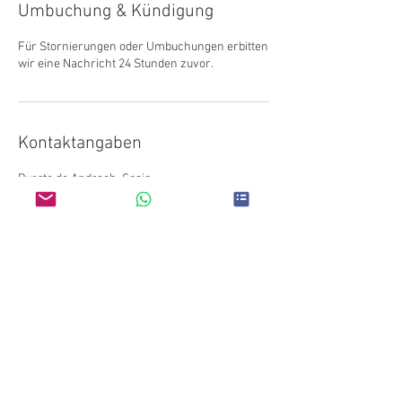
Umbuchung & Kündigung
Für Stornierungen oder Umbuchungen erbitten
wir eine Nachricht 24 Stunden zuvor.
Kontaktangaben
Puerto de Andrach, Spain
Do Not Sell My Personal
Information
Gesundheit 2.0 -
Heilpraktiker-