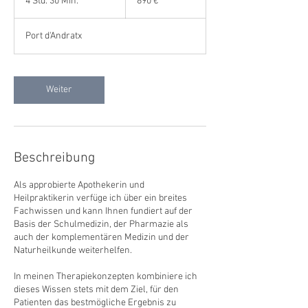
4 Std. 30 Min.
4
890 €
S
t
Port d'Andratx
d
.
3
0
Weiter
M
i
n
.
Beschreibung
Als approbierte Apothekerin und
Heilpraktikerin verfüge ich über ein breites
Fachwissen und kann Ihnen fundiert auf der
Basis der Schulmedizin, der Pharmazie als
auch der komplementären Medizin und der
Naturheilkunde weiterhelfen.
In meinen Therapiekonzepten kombiniere ich
dieses Wissen stets mit dem Ziel, für den
Patienten das bestmögliche Ergebnis zu