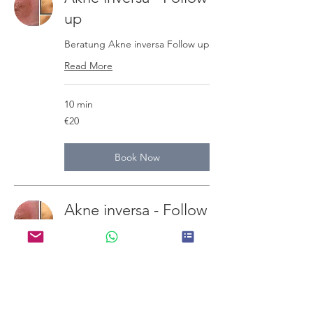
up
Beratung Akne inversa Follow up
Read More
10 min
20
€20
euros
Book Now
Akne inversa - Follow
up
Beratung Akne inversa Follow up
Read More