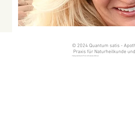
© 2024 Quantum satis - Apothe
Praxis für Naturheilkunde und 
Heilpraktikerin Port d'Andratx Billen