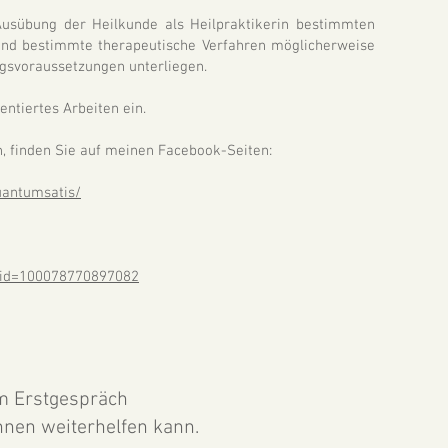
 Ausübung der Heilkunde als Heilpraktikerin bestimmten
und bestimmte therapeutische Verfahren möglicherweise
gsvoraussetzungen unterliegen.
ientiertes Arbeiten ein.
, finden Sie auf meinen Facebook-Seiten:
uantumsatis/
p?id=100078770897082
m Erstgespräch
Ihnen weiterhelfen kann.