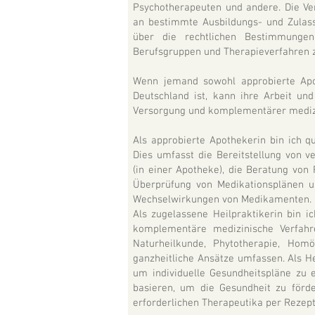
Psychotherapeuten und andere. Die V
an bestimmte Ausbildungs- und Zulassu
über die rechtlichen Bestimmungen 
Berufsgruppen und Therapieverfahren z
Wenn jemand sowohl approbierte Apot
Deutschland ist, kann ihre Arbeit un
Versorgung und komplementärer medizi
Als approbierte Apothekerin bin ich qu
Dies umfasst die Bereitstellung von v
(in einer Apotheke), die Beratung von
Überprüfung von Medikationsplänen 
Wechselwirkungen von Medikamenten.
Als zugelassene Heilpraktikerin bin i
komplementäre medizinische Verfahr
Naturheilkunde, Phytotherapie, Hom
ganzheitliche Ansätze umfassen. Als H
um individuelle Gesundheitspläne zu e
basieren, um die Gesundheit zu förd
erforderlichen Therapeutika per Rezep