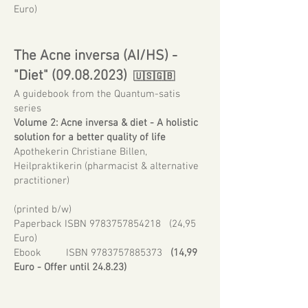
Euro)
The Acne inversa (AI/HS) -
"Diet" (09
.08.2023)
🇺🇸
🇬🇧
A guidebook from the Quantum-satis
series
Volume 2: Acne inversa & diet - A holistic
solution for a better quality of life
Apothekerin Christiane Billen,
Heilpraktikerin (pharmacist & alternative
practitioner)
(printed b/w)
Paperback ISBN
9783757854218
(24,95
Euro)
Ebook ISBN
9783757885373
(14,99
Euro - Offer until 24.8.23)