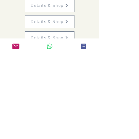
Details & Shop
Details & Shop
Details & Shop
Details & Shop
Details & Shop
Acne inversa: From "orphan
disease" to curable inflammatory
skin disease
What exactly causes acne
inversa? How do the abscesses
develop?